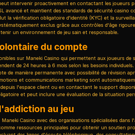
t peut intervenir proactivement en contactant les joueurs
SSL avancé et maintient des standards de sécurité casino
t la vérification obligatoire d'identité (KYC) et la surveil
stématiquement exclus grâce aux contrôles d'âge rigoure
ntenir un environnement de jeu sain et responsable.
olontaire du compte
ponibles sur Maneki Casino qui permettent aux joueurs de
ndent de 24 heures à 6 mois selon les besoins individuels.
pte de manière permanente avec possibilité de révision ap
omotions et communications marketing sont automatique
depuis l'espace client ou en contactant le support dispon
ligatoire et peut inclure une évaluation de la situation per
'addiction au jeu
ar Maneki Casino avec des organisations spécialisées dans 
me ressources principales pour obtenir un soutien prof
ncluant des lignes d'écoute téléphonique, des consultatio