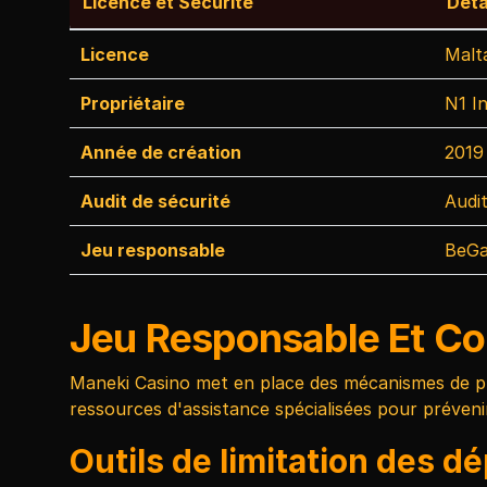
Licence et Sécurité
Déta
Licence
Malt
Propriétaire
N1 In
Année de création
2019
Audit de sécurité
Audi
Jeu responsable
BeGa
Jeu Responsable Et Co
Maneki Casino met en place des mécanismes de pro
ressources d'assistance spécialisées pour prévenir 
Outils de limitation des d