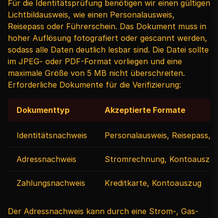
Für die Identitätsprüfung benötigen wir einen gültigen
Lichtbildausweis, wie einen Personalausweis,
Reisepass oder Führerschein. Das Dokument muss in
hoher Auflösung fotografiert oder gescannt werden,
sodass alle Daten deutlich lesbar sind. Die Datei sollte
im JPEG- oder PDF-Format vorliegen und eine
maximale Größe von 5 MB nicht überschreiten.
Erforderliche Dokumente für die Verifizierung:
Dokumenttyp
Akzeptierte Formate
Identitätsnachweis
Personalausweis, Reisepass, 
Adressnachweis
Stromrechnung, Kontoauszug,
Zahlungsnachweis
Kreditkarte, Kontoauszug
Der Adressnachweis kann durch eine Strom-, Gas-