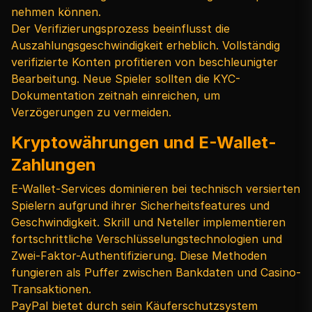
nehmen können.
Der Verifizierungsprozess beeinflusst die
Auszahlungsgeschwindigkeit erheblich. Vollständig
verifizierte Konten profitieren von beschleunigter
Bearbeitung. Neue Spieler sollten die KYC-
Dokumentation zeitnah einreichen, um
Verzögerungen zu vermeiden.
Kryptowährungen und E-Wallet-
Zahlungen
E-Wallet-Services dominieren bei technisch versierten
Spielern aufgrund ihrer Sicherheitsfeatures und
Geschwindigkeit. Skrill und Neteller implementieren
fortschrittliche Verschlüsselungstechnologien und
Zwei-Faktor-Authentifizierung. Diese Methoden
fungieren als Puffer zwischen Bankdaten und Casino-
Transaktionen.
PayPal bietet durch sein Käuferschutzsystem