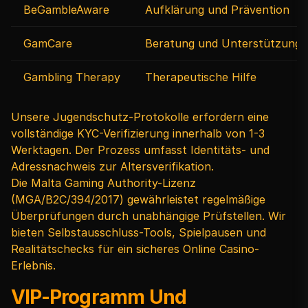
BeGambleAware
Aufklärung und Prävention
GamCare
Beratung und Unterstützung
Gambling Therapy
Therapeutische Hilfe
Unsere Jugendschutz-Protokolle erfordern eine
vollständige KYC-Verifizierung innerhalb von 1-3
Werktagen. Der Prozess umfasst Identitäts- und
Adressnachweis zur Altersverifikation.
Die Malta Gaming Authority-Lizenz
(MGA/B2C/394/2017) gewährleistet regelmäßige
Überprüfungen durch unabhängige Prüfstellen. Wir
bieten Selbstausschluss-Tools, Spielpausen und
Realitätschecks für ein sicheres Online Casino-
Erlebnis.
VIP-Programm Und