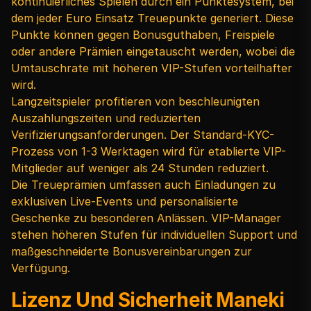
kontinuierliches Spielen durch ein Punktesystem, bei
dem jeder Euro Einsatz Treuepunkte generiert. Diese
Punkte können gegen Bonusguthaben, Freispiele
oder andere Prämien eingetauscht werden, wobei die
Umtauschrate mit höheren VIP-Stufen vorteilhafter
wird.
Langzeitspieler profitieren von beschleunigten
Auszahlungszeiten und reduzierten
Verifizierungsanforderungen. Der Standard-KYC-
Prozess von 1-3 Werktagen wird für etablierte VIP-
Mitglieder auf weniger als 24 Stunden reduziert.
Die Treueprämien umfassen auch Einladungen zu
exklusiven Live-Events und personalisierte
Geschenke zu besonderen Anlässen. VIP-Manager
stehen höheren Stufen für individuellen Support und
maßgeschneiderte Bonusvereinbarungen zur
Verfügung.
Lizenz Und Sicherheit Maneki