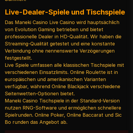
Live-Dealer-Spiele und Tischspiele
Das Maneki Casino Live Casino wird hauptsächlich
von Evolution Gaming betrieben und bietet
professionelle Dealer in HD-Qualität. Wir haben die
Streaming-Qualität getestet und eine konstante
Verbindung ohne nennenswerte Verzögerungen
festgestellt.
Live Spiele umfassen alle klassischen Tischspiele mit
verschiedenen Einsatzlimits. Online Roulette ist in
europäischen und amerikanischen Varianten
verfügbar, während Online Blackjack verschiedene
Seitenwetten-Optionen bietet.
Maneki Casino Tischspiele in der Standard-Version
nutzen RNG-Software und ermöglichen schnellere
Spielrunden. Online Poker, Online Baccarat und Sic
Bo runden das Angebot ab.