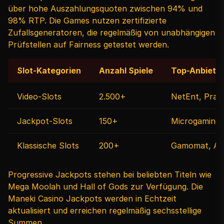
über hohe Auszahlungsquoten zwischen 94% und
98% RTP. Die Games nutzen zertifizierte
Zufallsgeneratoren, die regelmäßig von unabhängigen
Prüfstellen auf Fairness getestet werden.
Slot-Kategorien
Anzahl Spiele
Top-Anbiete
Video-Slots
2.500+
NetEnt, Prag
Jackpot-Slots
150+
Microgaming,
Klassische Slots
200+
Gamomat, Am
Progressive Jackpots stehen bei beliebten Titeln wie
Mega Moolah und Hall of Gods zur Verfügung. Die
Maneki Casino Jackpots werden in Echtzeit
aktualisiert und erreichen regelmäßig sechsstellige
Summen.