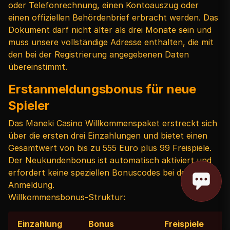
oder Telefonrechnung, einen Kontoauszug oder
einen offiziellen Behördenbrief erbracht werden. Das
Dokument darf nicht älter als drei Monate sein und
muss unsere vollständige Adresse enthalten, die mit
den bei der Registrierung angegebenen Daten
übereinstimmt.
Erstanmeldungsbonus für neue
Spieler
Das Maneki Casino Willkommenspaket erstreckt sich
über die ersten drei Einzahlungen und bietet einen
Gesamtwert von bis zu 555 Euro plus 99 Freispiele.
Der Neukundenbonus ist automatisch aktiviert und
erfordert keine speziellen Bonuscodes bei der
Anmeldung.
Willkommensbonus-Struktur:
Einzahlung
Bonus
Freispiele
S