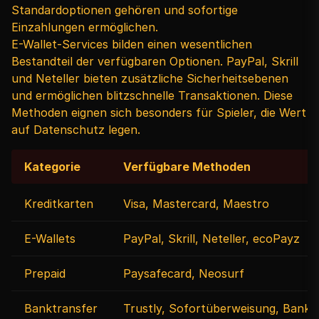
Standardoptionen gehören und sofortige
Einzahlungen ermöglichen.
E-Wallet-Services bilden einen wesentlichen
Bestandteil der verfügbaren Optionen. PayPal, Skrill
und Neteller bieten zusätzliche Sicherheitsebenen
und ermöglichen blitzschnelle Transaktionen. Diese
Methoden eignen sich besonders für Spieler, die Wert
auf Datenschutz legen.
Kategorie
Verfügbare Methoden
Kreditkarten
Visa, Mastercard, Maestro
E-Wallets
PayPal, Skrill, Neteller, ecoPayz
Prepaid
Paysafecard, Neosurf
Banktransfer
Trustly, Sofortüberweisung, Bank