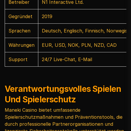
Betreiber
N1 Interactive Ltd.
Gegründet
2019
Sprachen
Deutsch, Englisch, Finnisch, Norwegisc
Währungen
EUR, USD, NOK, PLN, NZD, CAD
Support
24/7 Live-Chat, E-Mail
Verantwortungsvolles Spielen
Und Spielerschutz
Maneki Casino bietet umfassende
Spielerschutzmaßnahmen und Präventionstools, die
durch professionelle Partnerorganisationen und