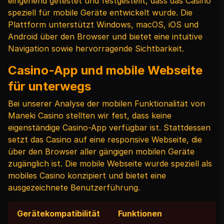
eingehend getestet und festgestellt, dass das Casino
speziell für mobile Geräte entwickelt wurde. Die
Plattform unterstützt Windows, macOS, iOS und
Android über den Browser und bietet eine intuitive
Navigation sowie hervorragende Sichtbarkeit.
Casino-App und mobile Webseite
für unterwegs
Bei unserer Analyse der mobilen Funktionalität von
Maneki Casino stellten wir fest, dass keine
eigenständige Casino-App verfügbar ist. Stattdessen
setzt das Casino auf eine responsive Webseite, die
über den Browser aller gängigen mobilen Geräte
zugänglich ist. Die mobile Webseite wurde speziell als
mobiles Casino konzipiert und bietet eine
ausgezeichnete Benutzerführung.
Gerätekompatibilität
Funktionen