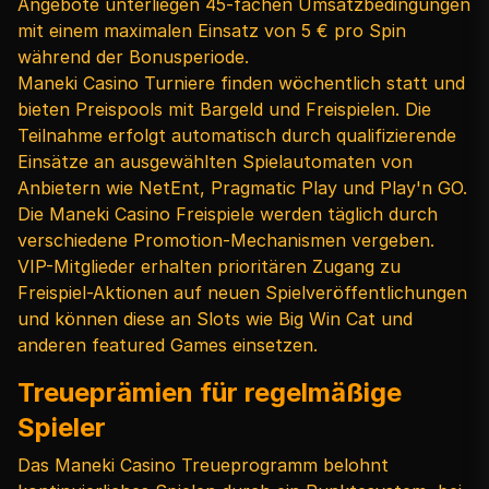
Angebote unterliegen 45-fachen Umsatzbedingungen
mit einem maximalen Einsatz von 5 € pro Spin
während der Bonusperiode.
Maneki Casino Turniere finden wöchentlich statt und
bieten Preispools mit Bargeld und Freispielen. Die
Teilnahme erfolgt automatisch durch qualifizierende
Einsätze an ausgewählten Spielautomaten von
Anbietern wie NetEnt, Pragmatic Play und Play'n GO.
Die Maneki Casino Freispiele werden täglich durch
verschiedene Promotion-Mechanismen vergeben.
VIP-Mitglieder erhalten prioritären Zugang zu
Freispiel-Aktionen auf neuen Spielveröffentlichungen
und können diese an Slots wie Big Win Cat und
anderen featured Games einsetzen.
Treueprämien für regelmäßige
Spieler
Das Maneki Casino Treueprogramm belohnt